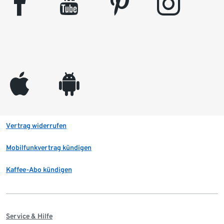
facebook
youtube
pinterest
instagram
appleinc
android
Vertrag widerrufen
Mobilfunkvertrag kündigen
Kaffee-Abo kündigen
Service & Hilfe