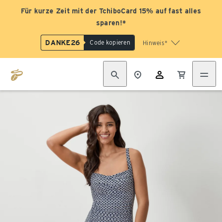
Für kurze Zeit mit der TchiboCard 15% auf fast alles
sparen!*
DANKE26
Code kopieren
Hinweis*