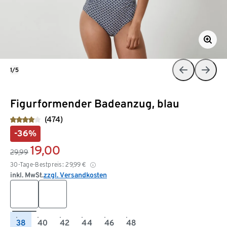
1/5
Figurformender Badeanzug, blau
(474)
-36%
19,00
29,99
30-Tage-Bestpreis:
29,99
€
inkl. MwSt.
zzgl. Versandkosten
38
40
42
44
46
48