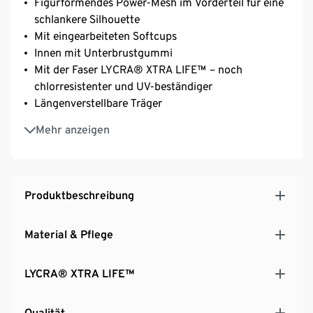
Figurformendes Power-Mesh im Vorderteil für eine
schlankere Silhouette
Mit eingearbeiteten Softcups
Innen mit Unterbrustgummi
Mit der Faser LYCRA® XTRA LIFE™ – noch
chlorresistenter und UV-beständiger
Längenverstellbare Träger
Größenempfehlung:
Mehr anzeigen
Gr. 38: Cups 70 ‒ 80B
Gr. 40 und 42: Cups 75 ‒ 85B und C
Gr. 44 und 46: Cups 80 ‒ 90C und D
Produktbeschreibung
Material & Pflege
LYCRA® XTRA LIFE™
Qualität