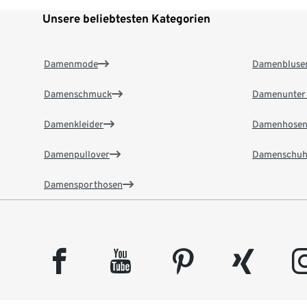
Unsere beliebtesten Kategorien
Damenmode
Damenbluse
Damenschmuck
Damenunter
Damenkleider
Damenhose
Damenpullover
Damenschuh
Damensporthosen
facebook
youtube
pinterest
xing
insta