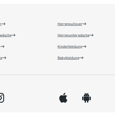
n
Herrenpullover
wäsche
Herrenunterwäsche
n
Kinderkleidung
e
Babykleidung
gram
appleinc
android