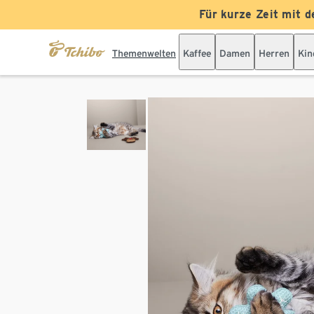
Für kurze Zeit mit d
Themenwelten
Kaffee
Damen
Herren
Kin