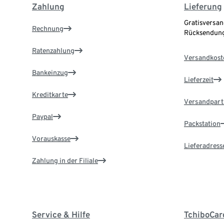
Zahlung
Lieferung
Gratisversan
Rechnung
Rücksendung
Ratenzahlung
Versandkost
Bankeinzug
Lieferzeit
Kreditkarte
Versandpart
Paypal
Packstation
Vorauskasse
Lieferadress
Zahlung in der Filiale
Service & Hilfe
TchiboCar