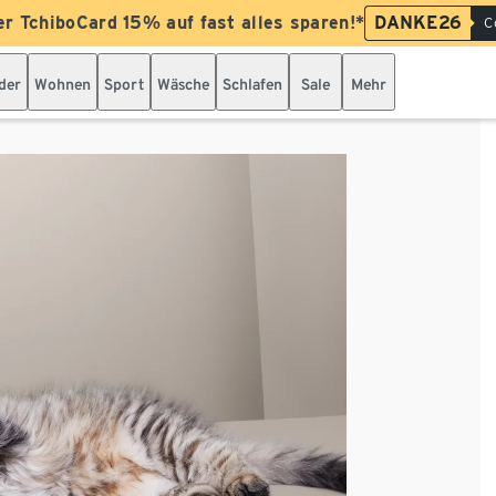
er TchiboCard 15% auf fast alles sparen!*
DANKE26
C
der
Wohnen
Sport
Wäsche
Schlafen
Sale
Mehr