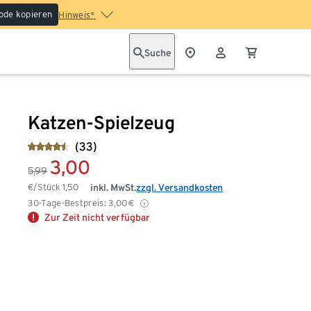
ode kopieren
Hinweis*
Suche
Katzen-Spielzeug
(33)
3,00
5,99
€/Stück
1,50
inkl. MwSt.
zzgl. Versandkosten
30-Tage-Bestpreis:
3,00
€
Zur Zeit nicht verfügbar