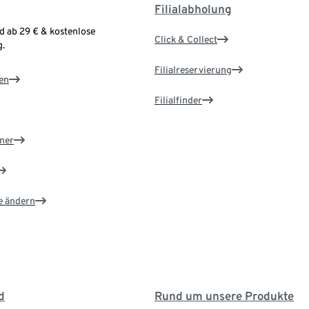
Filialabholung
d ab 29 € & kostenlose
Click & Collect
.
Filialreservierung
en
Filialfinder
ner
e ändern
d
Rund um unsere Produkte