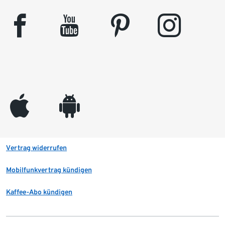
facebook
youtube
pinterest
instagram
appleinc
android
Vertrag widerrufen
Mobilfunkvertrag kündigen
Kaffee-Abo kündigen