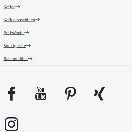
Kaffee
Kaffeemaschinen
Bettwäsche
Sportgeräte
Balkonmöbel
facebook
youtube
pinterest
xing
instagram