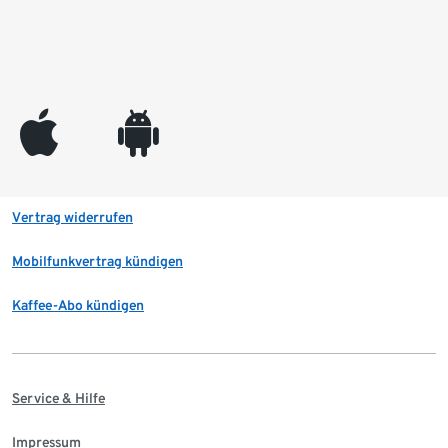
appleinc
android
Vertrag widerrufen
Mobilfunkvertrag kündigen
Kaffee-Abo kündigen
Service & Hilfe
Impressum