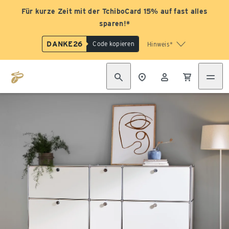
Für kurze Zeit mit der TchiboCard 15% auf fast alles
sparen!*
DANKE26
Code kopieren
Hinweis*