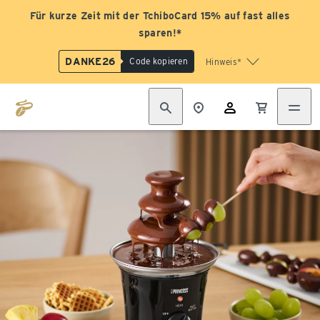
Für kurze Zeit mit der TchiboCard 15% auf fast alles
sparen!*
DANKE26
Code kopieren
Hinweis*