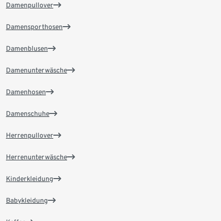
Damenpullover
Damensporthosen
Damenblusen
Damenunterwäsche
Damenhosen
Damenschuhe
Herrenpullover
Herrenunterwäsche
Kinderkleidung
Babykleidung