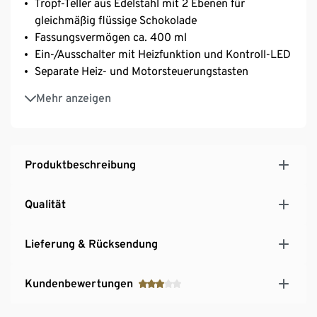
Tropf-Teller aus Edelstahl mit 2 Ebenen für
gleichmäßig flüssige Schokolade
Fassungsvermögen ca. 400 ml
Ein-/Ausschalter mit Heizfunktion und Kontroll-LED
Separate Heiz- und Motorsteuerungstasten
Einfache Reinigung: einzelne Teile sind abnehmbar
Mehr anzeigen
und spülmaschinengeeignet
Tiefe Edelstahlschüssel
Für Flüssigschokolade oder Schokostückchen
Produktbeschreibung
Qualität
Lieferung & Rücksendung
Kundenbewertungen