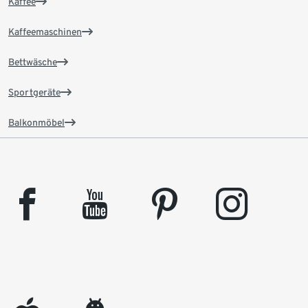
Kaffee
Kaffeemaschinen
Bettwäsche
Sportgeräte
Balkonmöbel
facebook
youtube
pinterest
instagram