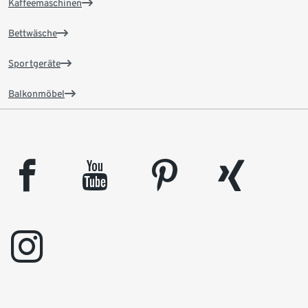
Kaffeemaschinen
Bettwäsche
Sportgeräte
Balkonmöbel
facebook
youtube
pinterest
xing
instagram