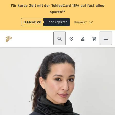
Für kurze Zeit mit der TchiboCard 15% auf fast alles
sparen!*
DANKE26
Code kopieren
Hinweis*