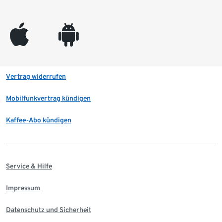
appleinc
android
Vertrag widerrufen
Mobilfunkvertrag kündigen
Kaffee-Abo kündigen
Service & Hilfe
Impressum
Datenschutz und Sicherheit