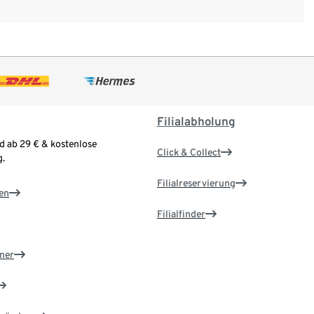
Filialabholung
d ab 29 € & kostenlose
Click & Collect
.
Filialreservierung
en
Filialfinder
ner