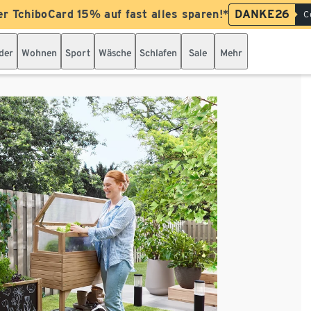
er TchiboCard 15% auf fast alles sparen!*
DANKE26
C
der
Wohnen
Sport
Wäsche
Schlafen
Sale
Mehr