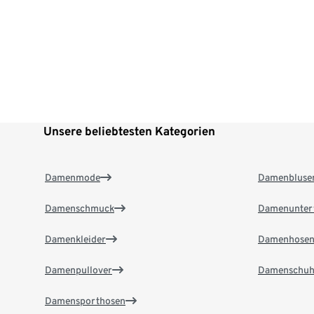
Unsere beliebtesten Kategorien
Damenmode
Damenbluse
Damenschmuck
Damenunter
Damenkleider
Damenhose
Damenpullover
Damenschuh
Damensporthosen