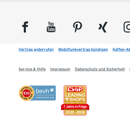
facebook
youtube
pinterest
xing
insta
Vertrag widerrufen
Mobilfunkvertrag kündigen
Kaffee-A
Service & Hilfe
Impressum
Datenschutz und Sicherheit