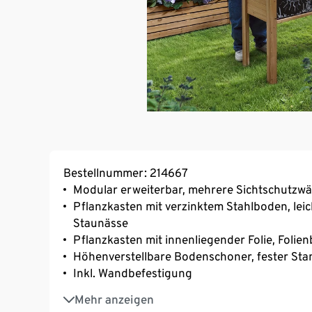
Bestellnummer: 214667
Modular erweiterbar, mehrere Sichtschutzwä
Pflanzkasten mit verzinktem Stahlboden, lei
Staunässe
Pflanzkasten mit innenliegender Folie, Folie
Höhenverstellbare Bodenschoner, fester St
Inkl. Wandbefestigung
Aus FSC®-zertifiziertem Massivholz
Mehr anzeigen
UV- und witterungsbeständig