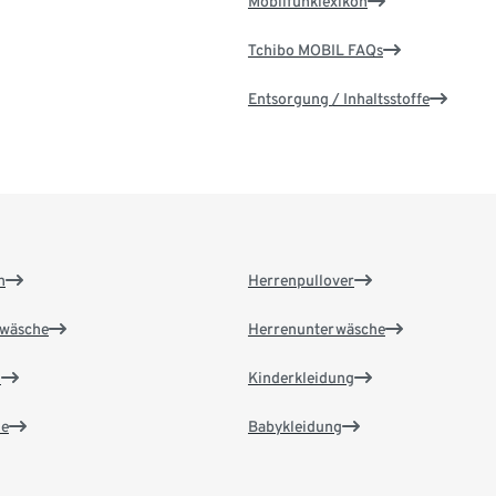
Mobilfunklexikon
Tchibo MOBIL FAQs
Entsorgung / Inhaltsstoffe
n
Herrenpullover
wäsche
Herrenunterwäsche
n
Kinderkleidung
e
Babykleidung