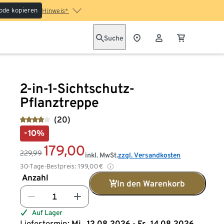
ode kopieren
Hinweis*
Suche
2-in-1-Sichtschutz-
Pflanztreppe
(20)
-10%
179,00
229,99
inkl. MwSt.
zzgl. Versandkosten
30-Tage-Bestpreis:
199,00
€
Anzahl
In den Warenkorb
Auf Lager
Liefertermin:
Mi., 12.08.2026 - Fr., 14.08.2026