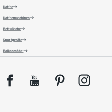
Kaffee
Kaffeemaschinen
Bettwäsche
Sportgeräte
Balkonmöbel
facebook
youtube
pinterest
instagram