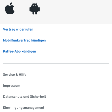
appleinc
android
Vertrag widerrufen
Mobilfunkvertrag kündigen
Kaffee-Abo kündigen
Service & Hilfe
Impressum
Datenschutz und Sicherheit
Einwilligungsmanagement