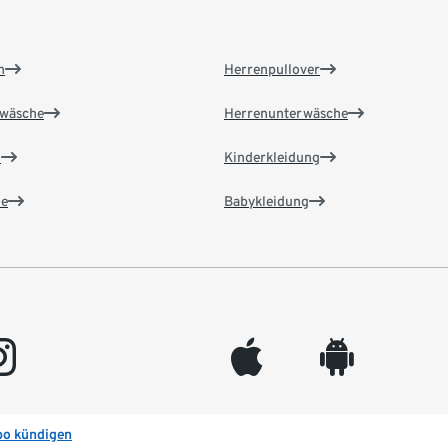
n
Herrenpullover
wäsche
Herrenunterwäsche
n
Kinderkleidung
e
Babykleidung
gram
appleinc
android
bo kündigen