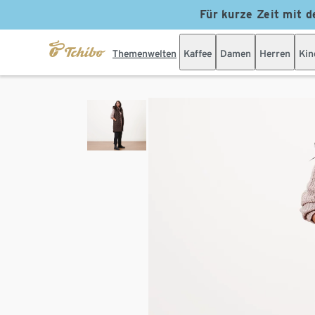
Für kurze Zeit mit d
Themenwelten
Kaffee
Damen
Herren
Kin