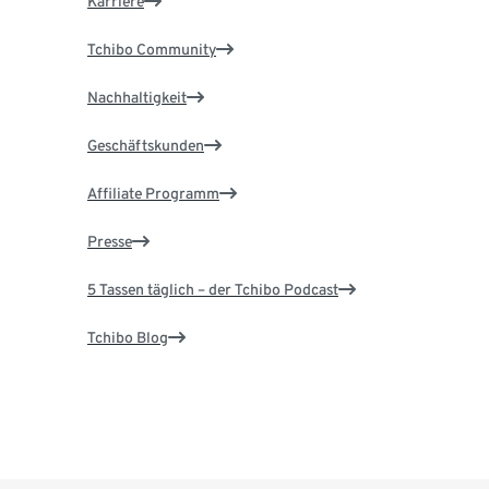
Karriere
Tchibo Community
Nachhaltigkeit
Geschäftskunden
Affiliate Programm
Presse
5 Tassen täglich – der Tchibo Podcast
Tchibo Blog