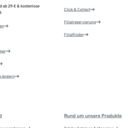
d ab 29 € & kostenlose
Click & Collect
.
Filialreservierung
en
Filialfinder
ner
e ändern
d
Rund um unsere Produkte