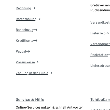
Gratisversan
Rechnung
Rücksendung
Ratenzahlung
Versandkost
Bankeinzug
Lieferzeit
Kreditkarte
Versandpart
Paypal
Packstation
Vorauskasse
Lieferadress
Zahlung in der Filiale
Service & Hilfe
TchiboCar
Online-Services nutzen & schnell Antworten