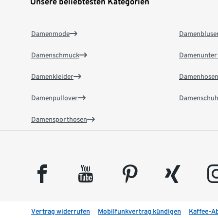
Unsere beliebtesten Kategorien
Damenmode
Damenbluse
Damenschmuck
Damenunter
Damenkleider
Damenhose
Damenpullover
Damenschuh
Damensporthosen
facebook
youtube
pinterest
xing
insta
Vertrag widerrufen
Mobilfunkvertrag kündigen
Kaffee-A