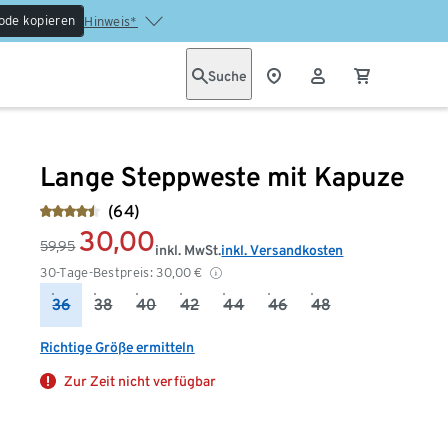
ode kopieren
Hinweis*
Suche
Lange Steppweste mit Kapuze
(64)
30,00
59,95
inkl. MwSt.
inkl. Versandkosten
30-Tage-Bestpreis:
30,00
€
36
38
40
42
44
46
48
Richtige Größe ermitteln
Zur Zeit nicht verfügbar