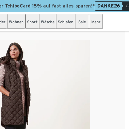
er TchiboCard 15% auf fast alles sparen!*
DANKE26
C
der
Wohnen
Sport
Wäsche
Schlafen
Sale
Mehr