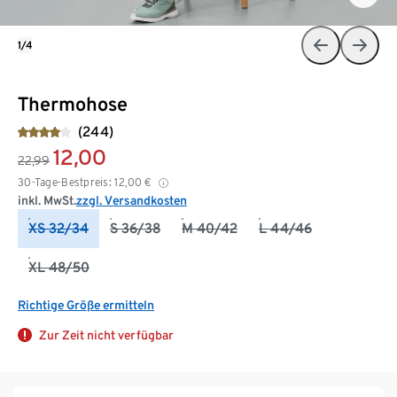
1/4
Thermohose
(244)
12,00
22,99
30-Tage-Bestpreis:
12,00
€
inkl. MwSt.
zzgl. Versandkosten
XS 32/34
S 36/38
M 40/42
L 44/46
XL 48/50
Richtige Größe ermitteln
Zur Zeit nicht verfügbar