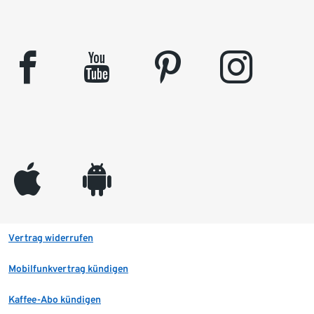
facebook
youtube
pinterest
instagram
appleinc
android
Vertrag widerrufen
Mobilfunkvertrag kündigen
Kaffee-Abo kündigen