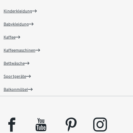
Kinderkleidung
Babykleidung
Kaffee
Kaffeemaschinen
Bettwäsche
Sportgeräte
Balkonmöbel
facebook
youtube
pinterest
instagram