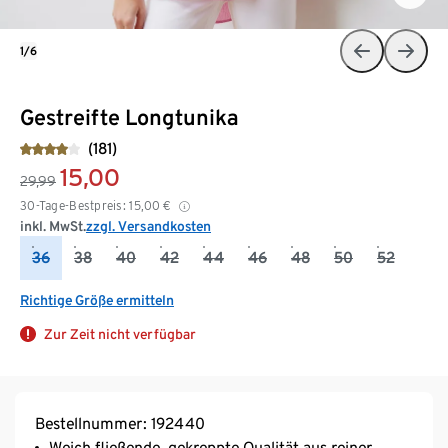
1/6
Gestreifte Longtunika
(181)
15,00
29,99
30-Tage-Bestpreis:
15,00
€
inkl. MwSt.
zzgl. Versandkosten
36
38
40
42
44
46
48
50
52
Richtige Größe ermitteln
Zur Zeit nicht verfügbar
Bestellnummer: 192440
Weich fließende, gekreppte Qualität aus reiner