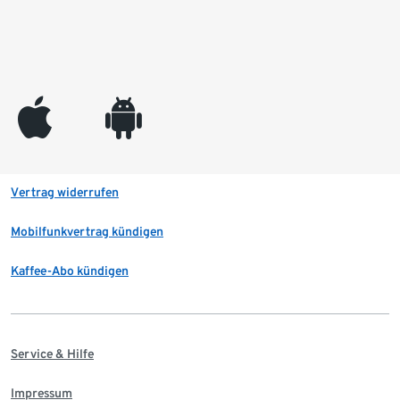
appleinc
android
Vertrag widerrufen
Mobilfunkvertrag kündigen
Kaffee-Abo kündigen
Service & Hilfe
Impressum