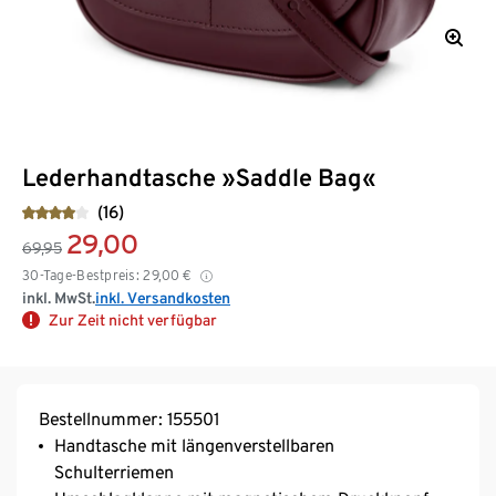
Lederhandtasche »Saddle Bag«
(16)
29,00
69,95
30-Tage-Bestpreis:
29,00
€
inkl. MwSt.
inkl. Versandkosten
Zur Zeit nicht verfügbar
Bestellnummer: 155501
Handtasche mit längenverstellbaren
Schulterriemen