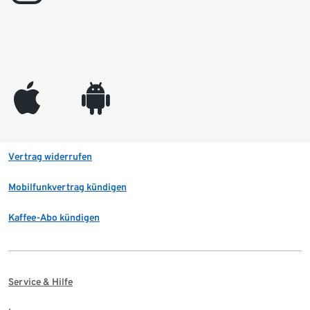
appleinc
android
Vertrag widerrufen
Mobilfunkvertrag kündigen
Kaffee-Abo kündigen
Service & Hilfe