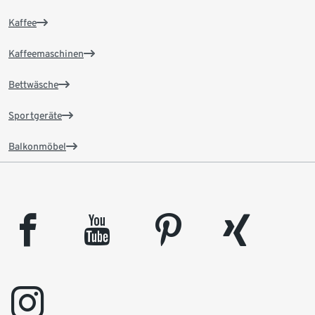
Kaffee
Kaffeemaschinen
Bettwäsche
Sportgeräte
Balkonmöbel
facebook
youtube
pinterest
xing
instagram