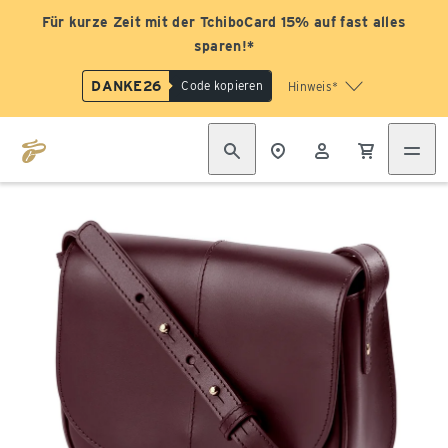
Für kurze Zeit mit der TchiboCard 15% auf fast alles
sparen!*
DANKE26
Code kopieren
Hinweis*