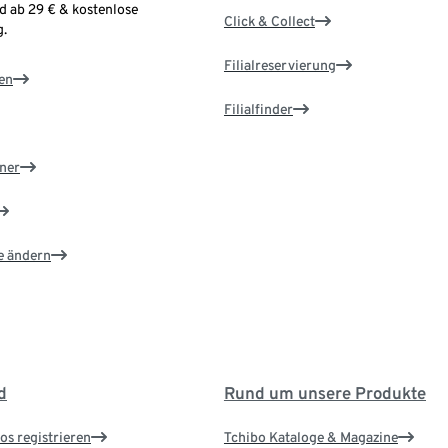
d ab 29 € & kostenlose
Click & Collect
.
Filialreservierung
en
Filialfinder
ner
e ändern
d
Rund um unsere Produkte
os registrieren
Tchibo Kataloge & Magazine