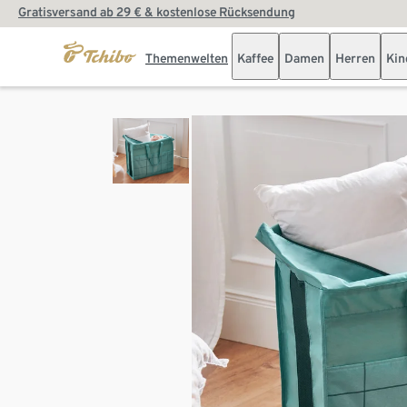
Gratisversand ab 29 € & kostenlose Rücksendung
Themenwelten
Kaffee
Damen
Herren
Kin