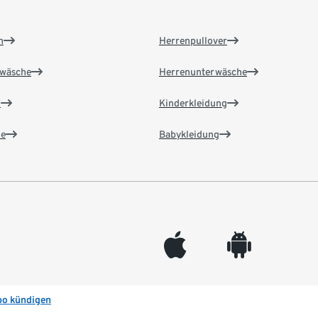
n
Herrenpullover
wäsche
Herrenunterwäsche
n
Kinderkleidung
e
Babykleidung
appleinc
android
bo kündigen