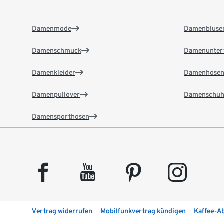
Damenmode
Damenbluse
Damenschmuck
Damenunter
Damenkleider
Damenhose
Damenpullover
Damenschuh
Damensporthosen
facebook
youtube
pinterest
instagram
Vertrag widerrufen
Mobilfunkvertrag kündigen
Kaffee-A