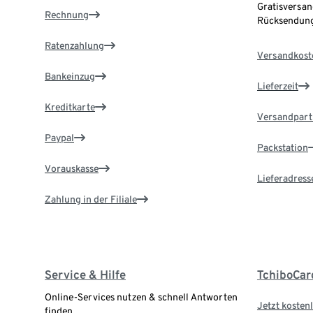
Gratisversan
Rechnung
Rücksendung
Ratenzahlung
Versandkost
Bankeinzug
Lieferzeit
Kreditkarte
Versandpart
Paypal
Packstation
Vorauskasse
Lieferadress
Zahlung in der Filiale
Service & Hilfe
TchiboCar
Online-Services nutzen & schnell Antworten
Jetzt kostenl
finden.