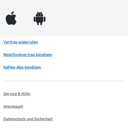
appleinc
android
Vertrag widerrufen
Mobilfunkvertrag kündigen
Kaffee-Abo kündigen
Service & Hilfe
Impressum
Datenschutz und Sicherheit