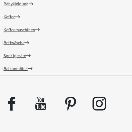
Babykleidung
Kaffee
Kaffeemaschinen
Bettwäsche
Sportgeräte
Balkonmöbel
facebook
youtube
pinterest
instagram