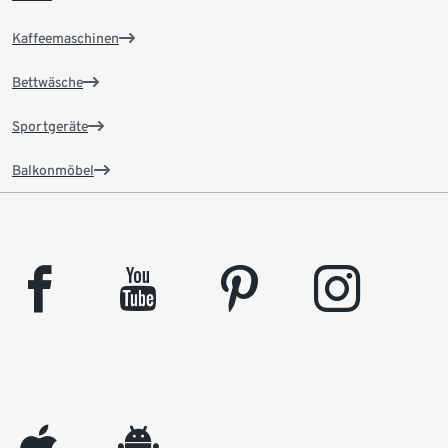
Kaffeemaschinen
Bettwäsche
Sportgeräte
Balkonmöbel
facebook
youtube
pinterest
instagram