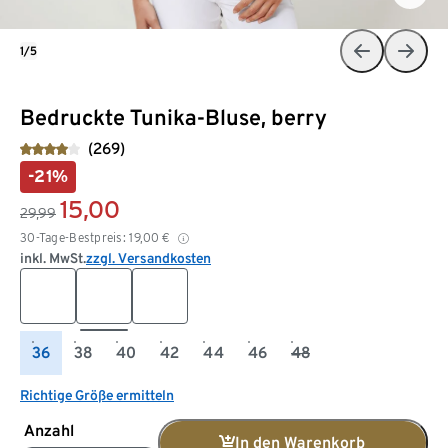
1/5
Bedruckte Tunika-Bluse, berry
(269)
-21%
15,00
29,99
30-Tage-Bestpreis:
19,00
€
inkl. MwSt.
zzgl. Versandkosten
36
38
40
42
44
46
48
Richtige Größe ermitteln
Anzahl
In den Warenkorb