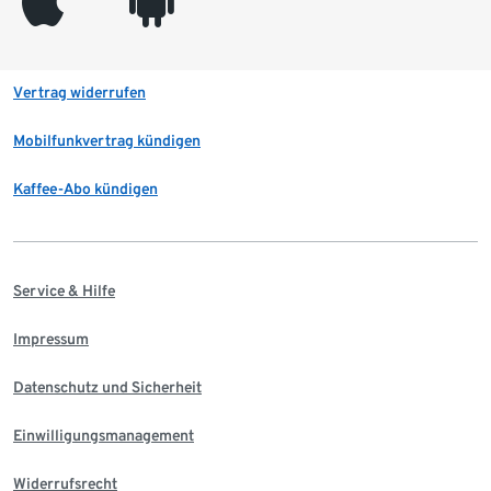
appleinc
android
Vertrag widerrufen
Mobilfunkvertrag kündigen
Kaffee-Abo kündigen
Service & Hilfe
Impressum
Datenschutz und Sicherheit
Einwilligungsmanagement
Widerrufsrecht