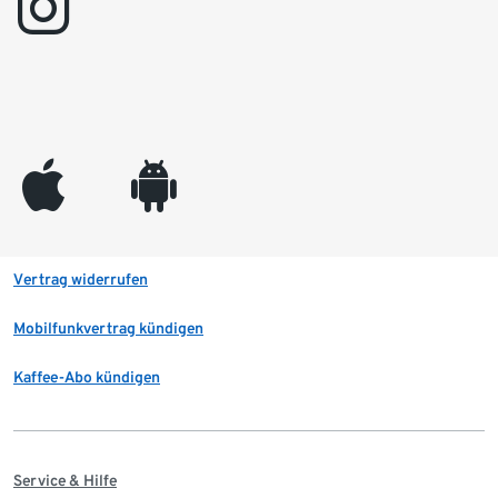
instagram
appleinc
android
Vertrag widerrufen
Mobilfunkvertrag kündigen
Kaffee-Abo kündigen
Service & Hilfe