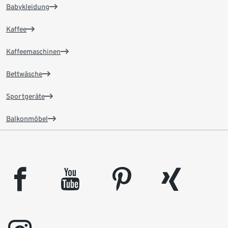
Babykleidung
Kaffee
Kaffeemaschinen
Bettwäsche
Sportgeräte
Balkonmöbel
facebook
youtube
pinterest
xing