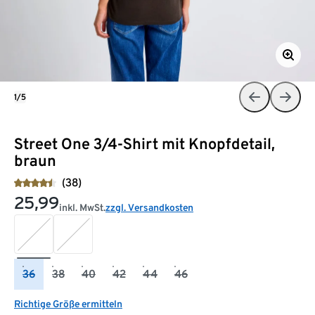
1/5
Street One 3/4-Shirt mit Knopfdetail,
braun
(38)
25,99
inkl. MwSt.
zzgl. Versandkosten
36
38
40
42
44
46
Richtige Größe ermitteln