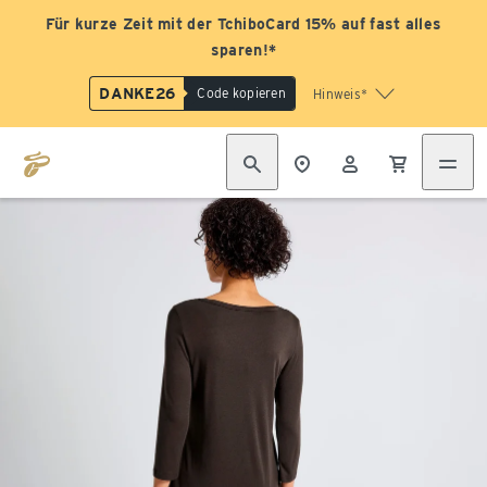
Für kurze Zeit mit der TchiboCard 15% auf fast alles
sparen!*
DANKE26
Code kopieren
Hinweis*