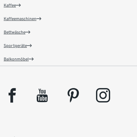
Kaffee
Kaffeemaschinen
Bettwäsche
Sportgeräte
Balkonmöbel
facebook
youtube
pinterest
instagram