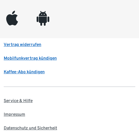
appleinc
android
Vertrag widerrufen
Mobilfunkvertrag kündigen
Kaffee-Abo kündigen
Service & Hilfe
Impressum
Datenschutz und Sicherheit