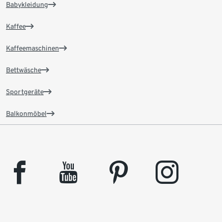
Babykleidung
Kaffee
Kaffeemaschinen
Bettwäsche
Sportgeräte
Balkonmöbel
facebook
youtube
pinterest
instagram