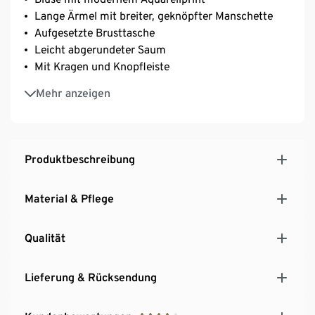
Lange Ärmel mit breiter, geknöpfter Manschette
Aufgesetzte Brusttasche
Leicht abgerundeter Saum
Mit Kragen und Knopfleiste
Hochwertige, reine Baumwolle
Mehr anzeigen
Gina ist 177 cm groß und trägt Größe 36
Dies ist ein Produkt der Marke Fire & Glory
Produktbeschreibung
Material & Pflege
Qualität
Lieferung & Rücksendung