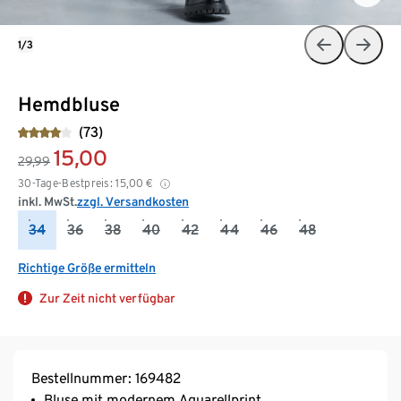
1/3
Hemdbluse
(73)
15,00
29,99
30-Tage-Bestpreis:
15,00
€
inkl. MwSt.
zzgl. Versandkosten
34
36
38
40
42
44
46
48
Richtige Größe ermitteln
Zur Zeit nicht verfügbar
Bestellnummer: 169482
Bluse mit modernem Aquarellprint