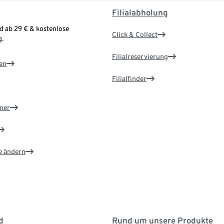
Filialabholung
d ab 29 € & kostenlose
Click & Collect
.
Filialreservierung
en
Filialfinder
ner
e ändern
d
Rund um unsere Produkte