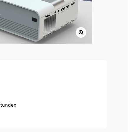
Stunden
/Notebook, Tablet, Smartphone und
ien über USB, Micro-SD oder externe