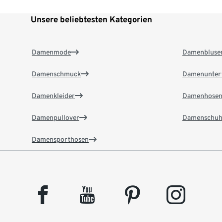
Unsere beliebtesten Kategorien
Damenmode
Damenbluse
Damenschmuck
Damenunter
Damenkleider
Damenhose
Damenpullover
Damenschuh
Damensporthosen
facebook
youtube
pinterest
instagram