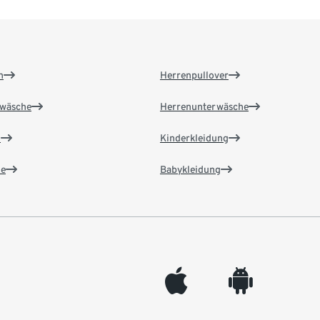
n
Herrenpullover
wäsche
Herrenunterwäsche
n
Kinderkleidung
e
Babykleidung
appleinc
android