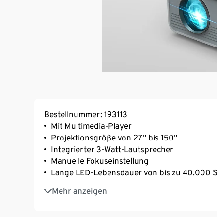
Bestellnummer: 193113
Mit Multimedia-Player
Projektionsgröße von 27" bis 150"
Integrierter 3-Watt-Lautsprecher
Manuelle Fokuseinstellung
Lange LED-Lebensdauer von bis zu 40.000 
Kann über AV, VGA oder HDMI mit Computer
Mehr anzeigen
Spielekonsolen verbunden werden
Wiedergabe von Video-, Foto- und Audiodate