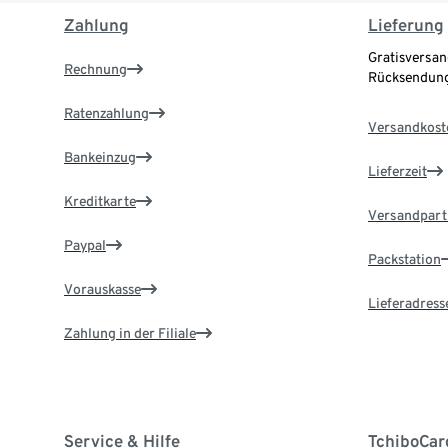
Zahlung
Lieferung
Gratisversan
Rechnung
Rücksendung
Ratenzahlung
Versandkost
Bankeinzug
Lieferzeit
Kreditkarte
Versandpart
Paypal
Packstation
Vorauskasse
Lieferadress
Zahlung in der Filiale
Service & Hilfe
TchiboCar