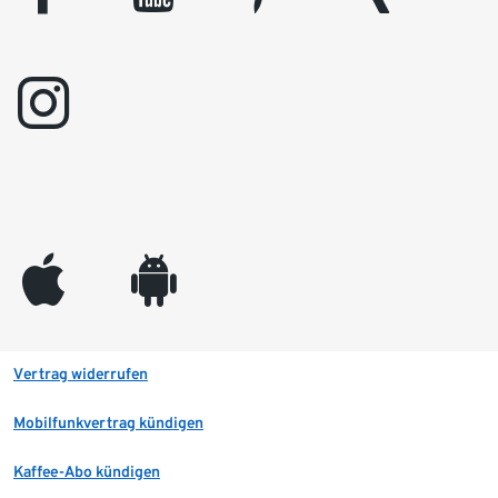
instagram
appleinc
android
Vertrag widerrufen
Mobilfunkvertrag kündigen
Kaffee-Abo kündigen