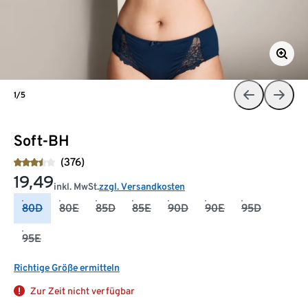
1/5
Soft-BH
(376)
19,49
inkl. MwSt.
zzgl. Versandkosten
80D
80E
85D
85E
90D
90E
95D
95E
Richtige Größe ermitteln
Zur Zeit nicht verfügbar