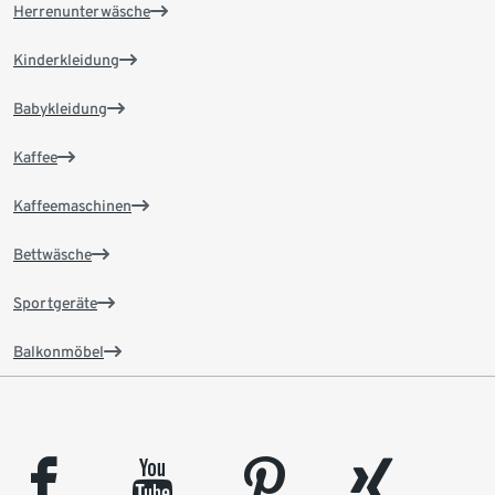
Herrenunterwäsche
Kinderkleidung
Babykleidung
Kaffee
Kaffeemaschinen
Bettwäsche
Sportgeräte
Balkonmöbel
facebook
youtube
pinterest
xing