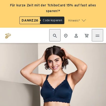
Für kurze Zeit mit der TchiboCard 15% auf fast alles
sparen!*
DANKE26
Code kopieren
Hinweis*