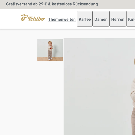
Gratisversand ab 29 € & kostenlose Rücksendung
Themenwelten
Kaffee
Damen
Herren
Kin