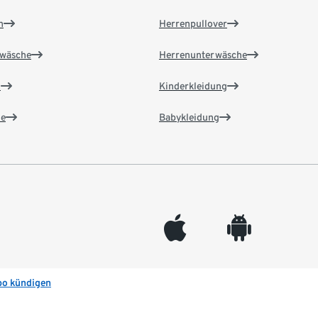
n
Herrenpullover
wäsche
Herrenunterwäsche
n
Kinderkleidung
e
Babykleidung
appleinc
android
bo kündigen