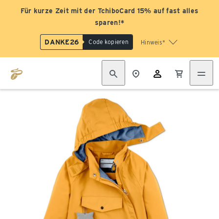
Für kurze Zeit mit der TchiboCard 15% auf fast alles
sparen!*
DANKE26
Code kopieren
Hinweis*