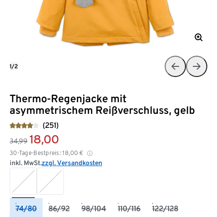
1/2
Thermo-Regenjacke mit
asymmetrischem Reißverschluss, gelb
(251)
18,00
34,99
30-Tage-Bestpreis:
18,00
€
inkl. MwSt.
zzgl. Versandkosten
74/80
86/92
98/104
110/116
122/128