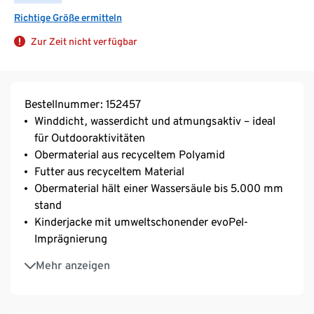
Richtige Größe ermitteln
Zur Zeit nicht verfügbar
Bestellnummer: 152457
Winddicht, wasserdicht und atmungsaktiv – ideal
für Outdooraktivitäten
Obermaterial aus recyceltem Polyamid
Futter aus recyceltem Material
Obermaterial hält einer Wassersäule bis 5.000 mm
stand
Kinderjacke mit umweltschonender evoPel-
Imprägnierung
Weiches, wärmendes Microfleecefutter
Mehr anzeigen
Mit dekorativem Tiermotiv-Anhänger
Abknöpfbare Kapuze
Aufgesetze Brusttasche