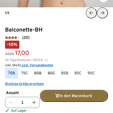
1/5
Balconette-BH
(20)
-10%
17,00
24,99
30-Tage-Bestpreis:
19,00
€
inkl. MwSt.
zzgl. Versandkosten
75B
75C
80B
80C
85B
85C
90C
Richtige Größe ermitteln
Anzahl
In den Warenkorb
Auf Lager