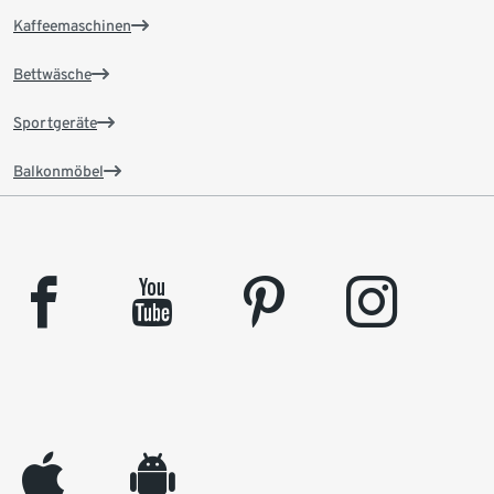
Kaffeemaschinen
Bettwäsche
Sportgeräte
Balkonmöbel
facebook
youtube
pinterest
instagram
appleinc
android