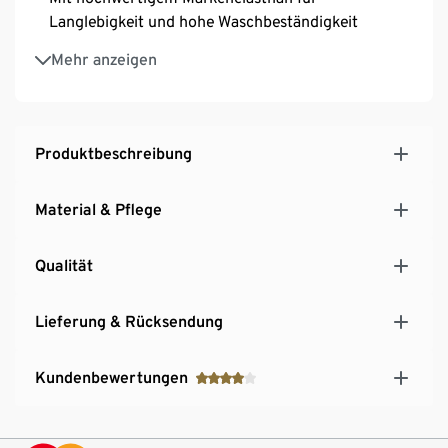
Langlebigkeit und hohe Waschbeständigkeit
Optimale Passform: Träger- und Verschlussbreite
Mehr anzeigen
proportional an Cup-Größe angepasst
Längenverstellbare Träger
3-fach verstellbarer SoftSeal®-Häkchenverschluss
Produktbeschreibung
Material & Pflege
Qualität
Lieferung & Rücksendung
Kundenbewertungen