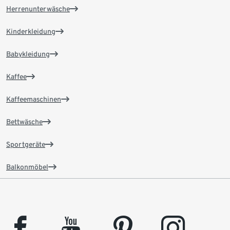
Herrenunterwäsche
Kinderkleidung
Babykleidung
Kaffee
Kaffeemaschinen
Bettwäsche
Sportgeräte
Balkonmöbel
facebook
youtube
pinterest
instagram