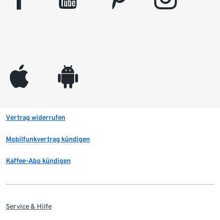
appleinc
android
Vertrag widerrufen
Mobilfunkvertrag kündigen
Kaffee-Abo kündigen
Service & Hilfe