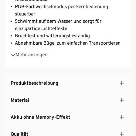
RGB-Farbwechselmodus per Fernbedienung
steuerbar
Schwimmt auf dem Wasser und sorgt für
einzigartige Lichteffekte
Bruchfest und witterungsbeständig
Abnehmbare Bügel zum einfachen Transportieren
Lichtfarbe warmweiß
Mehr anzeigen
Leuchtdauer ca. 6 bis 8 Stunden
160.000 Farbtöne und 3 Helligkeitsstufen
einstellbar
Produktbeschreibung
Material
Akku ohne Memory-Effekt
Qualität