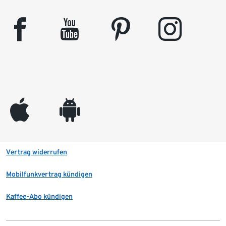
facebook
youtube
pinterest
instagram
appleinc
android
Vertrag widerrufen
Mobilfunkvertrag kündigen
Kaffee-Abo kündigen