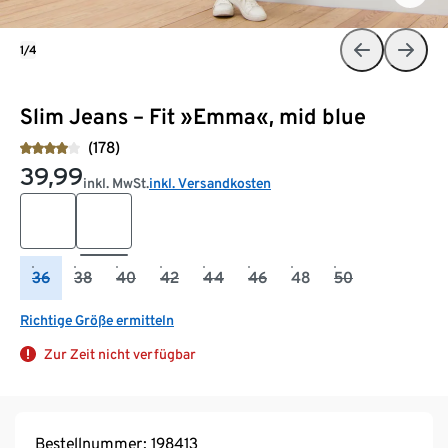
1/4
Slim Jeans – Fit »Emma«, mid blue
(178)
39,99
inkl. MwSt.
inkl. Versandkosten
36
38
40
42
44
46
48
50
Richtige Größe ermitteln
Zur Zeit nicht verfügbar
Bestellnummer: 198413