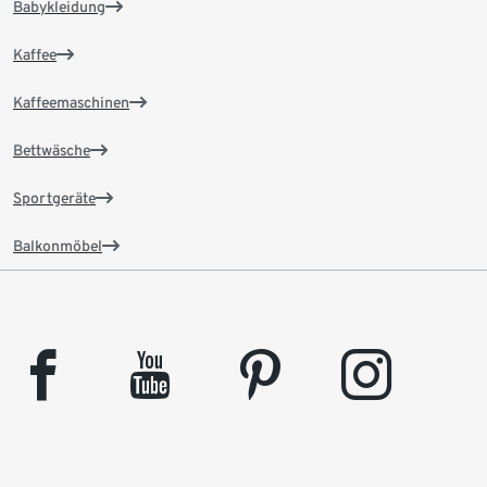
Babykleidung
Kaffee
Kaffeemaschinen
Bettwäsche
Sportgeräte
Balkonmöbel
facebook
youtube
pinterest
instagram