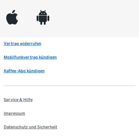
appleinc
android
Vertrag widerrufen
Mobilfunkvertrag kündigen
Kaffee-Abo kündigen
Service & Hilfe
Impressum
Datenschutz und Sicherheit