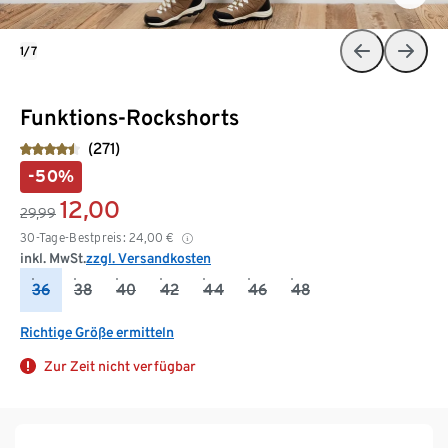
1/7
Funktions-Rockshorts
(271)
-50%
12,00
29,99
30-Tage-Bestpreis:
24,00
€
inkl. MwSt.
zzgl. Versandkosten
36
38
40
42
44
46
48
Richtige Größe ermitteln
Zur Zeit nicht verfügbar