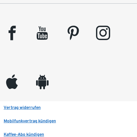
facebook
youtube
pinterest
instagram
appleinc
android
Vertrag widerrufen
Mobilfunkvertrag kündigen
Kaffee-Abo kündigen