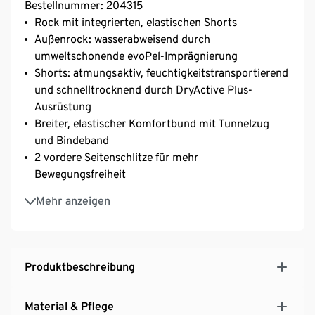
Bestellnummer: 204315
Rock mit integrierten, elastischen Shorts
Außenrock: wasserabweisend durch
umweltschonende evoPel-Imprägnierung
Shorts: atmungsaktiv, feuchtigkeitstransportierend
und schnelltrocknend durch DryActive Plus-
Ausrüstung
Breiter, elastischer Komfortbund mit Tunnelzug
und Bindeband
2 vordere Seitenschlitze für mehr
Bewegungsfreiheit
Gesäßtasche mit Reißverschluss
Mehr anzeigen
2 Eingrifftaschen
Leichtes, elastisches und strapazierfähiges Material
– optimal für Outdooraktivitäten
Produktbeschreibung
Material & Pflege