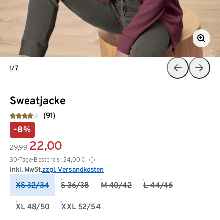
1/7
Sweatjacke
(91)
-8%
22,00
29,99
30-Tage-Bestpreis:
24,00
€
inkl. MwSt.
zzgl. Versandkosten
XS 32/34
S 36/38
M 40/42
L 44/46
XL 48/50
XXL 52/54