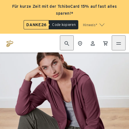
Für kurze Zeit mit der TchiboCard 15% auf fast alles
sparen!*
DANKE26
Code kopieren
Hinweis*