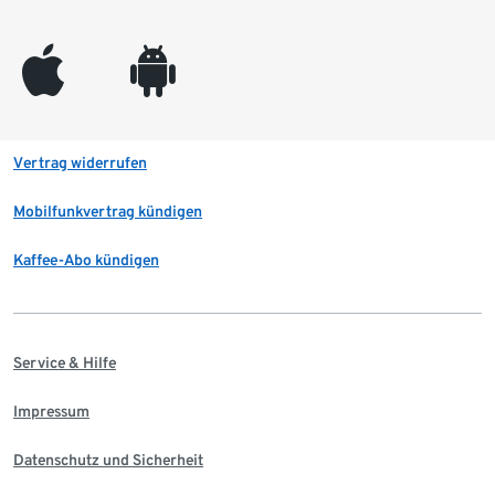
appleinc
android
Vertrag widerrufen
Mobilfunkvertrag kündigen
Kaffee-Abo kündigen
Service & Hilfe
Impressum
Datenschutz und Sicherheit