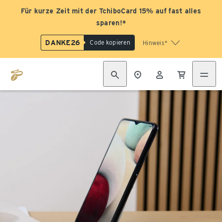
Für kurze Zeit mit der TchiboCard 15% auf fast alles
sparen!*
DANKE26
Code kopieren
Hinweis*