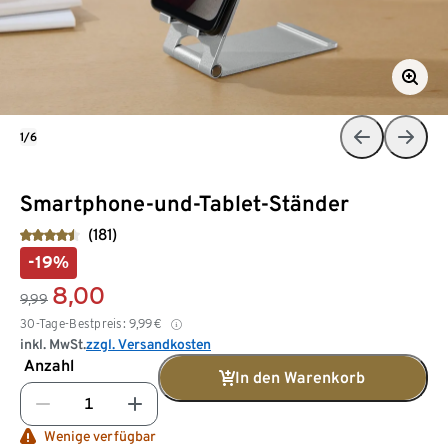
1/6
Smartphone-und-Tablet-Ständer
(181)
-19%
8,00
9,99
30-Tage-Bestpreis:
9,99
€
inkl. MwSt.
zzgl. Versandkosten
Anzahl
In den Warenkorb
Wenige verfügbar