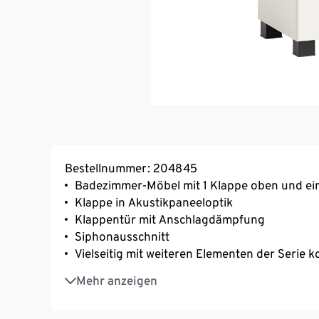
Bestellnummer: 204845
Badezimmer-Möbel mit 1 Klappe oben und ei
Klappe in Akustikpaneeloptik
Klappentür mit Anschlagdämpfung
Siphonausschnitt
Vielseitig mit weiteren Elementen der Serie 
Einfache Montage mit verständlicher Aufbau
Mehr anzeigen
MADE IN GERMANY
Bei der verwendeten Akustikpaneeloptik hand