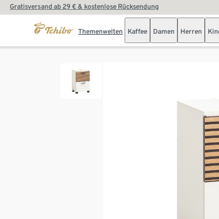
Gratisversand ab 29 € & kostenlose Rücksendung
Themenwelten
Kaffee
Damen
Herren
Kin