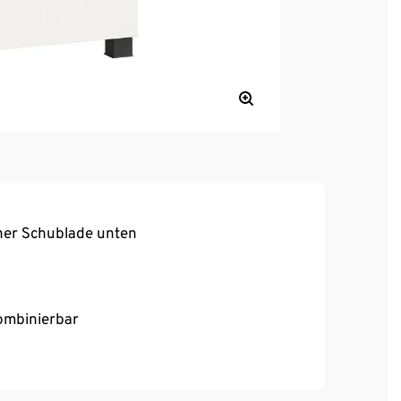
ner Schublade unten
kombinierbar
anleitung
elt es sich um ein aufgedrucktes Dekor, das