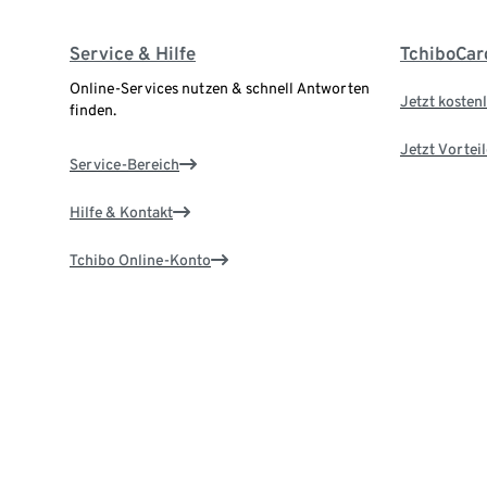
Service & Hilfe
TchiboCar
Online-Services nutzen & schnell Antworten
Jetzt kostenl
finden.
Jetzt Vortei
Service-Bereich
Hilfe & Kontakt
Tchibo Online-Konto