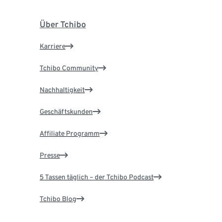
Über Tchibo
Karriere
Tchibo Community
Nachhaltigkeit
Geschäftskunden
Affiliate Programm
Presse
5 Tassen täglich – der Tchibo Podcast
Tchibo Blog