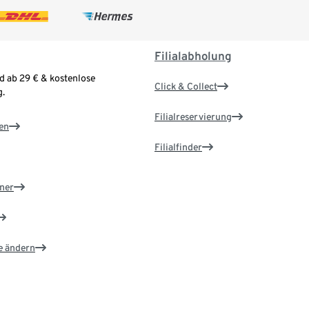
Filialabholung
d ab 29 € & kostenlose
Click & Collect
.
Filialreservierung
en
Filialfinder
ner
e ändern