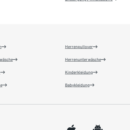
n
Herrenpullover
wäsche
Herrenunterwäsche
n
Kinderkleidung
e
Babykleidung