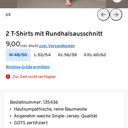
1/2
2 T-Shirts mit Rundhalsausschnitt
9,00
inkl. MwSt.
zzgl. Versandkosten
M 48/50
L 52/54
XL 56/58
XXL 60/62
Richtige Größe ermitteln
Zur Zeit nicht verfügbar
Bestellnummer: 135436
Hautsympathische, reine Baumwolle
Angenehm weiche Single-Jersey-Qualität
GOTS zertifiziert