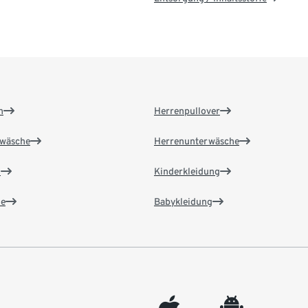
n
Herrenpullover
wäsche
Herrenunterwäsche
n
Kinderkleidung
e
Babykleidung