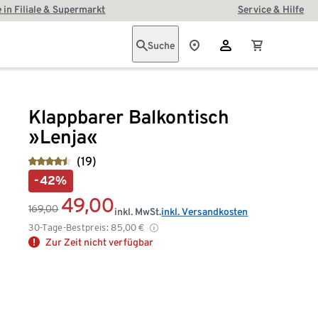
 in Filiale & Supermarkt
Service & Hilfe
Suche
Klappbarer Balkontisch
»Lenja«
(19)
-42%
49,00
169,00
inkl. MwSt.
inkl. Versandkosten
30-Tage-Bestpreis:
85,00
€
Zur Zeit nicht verfügbar