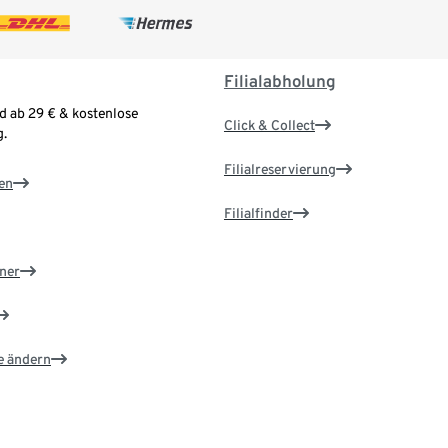
Filialabholung
d ab 29 € & kostenlose
Click & Collect
.
Filialreservierung
en
Filialfinder
ner
e ändern