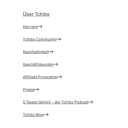
Über Tchibo
Karriere
Tchibo Community
Nachhaltigkeit
Geschäftskunden
Affiliate Programm
Presse
5 Tassen täglich – der Tchibo Podcast
Tchibo Blog