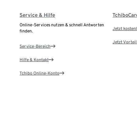
Service & Hilfe
TchiboCar
Online-Services nutzen & schnell Antworten
Jetzt kostenl
finden.
Jetzt Vortei
Service-Bereich
Hilfe & Kontakt
Tchibo Online-Konto