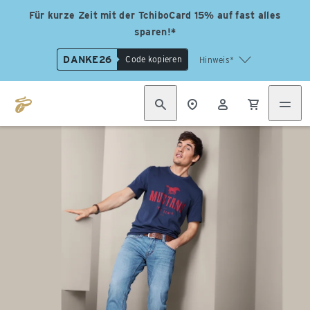
Für kurze Zeit mit der TchiboCard 15% auf fast alles
sparen!*
DANKE26
Code kopieren
Hinweis*