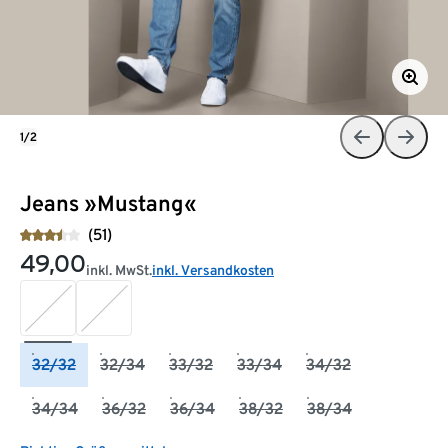
1/2
Jeans »Mustang«
(51)
49,00
inkl. MwSt.
inkl. Versandkosten
32/32
32/34
33/32
33/34
34/32
34/34
36/32
36/34
38/32
38/34