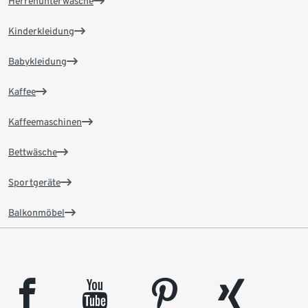
Herrenunterwäsche
Kinderkleidung
Babykleidung
Kaffee
Kaffeemaschinen
Bettwäsche
Sportgeräte
Balkonmöbel
facebook
youtube
pinterest
xing