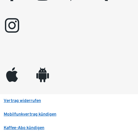
instagram
appleinc
android
Vertrag widerrufen
Mobilfunkvertrag kündigen
Kaffee-Abo kündigen