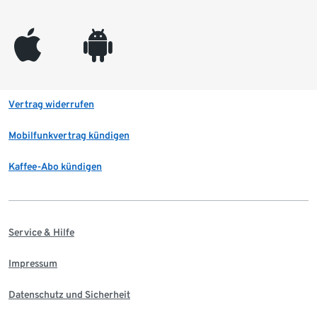
appleinc
android
Vertrag widerrufen
Mobilfunkvertrag kündigen
Kaffee-Abo kündigen
Service & Hilfe
Impressum
Datenschutz und Sicherheit