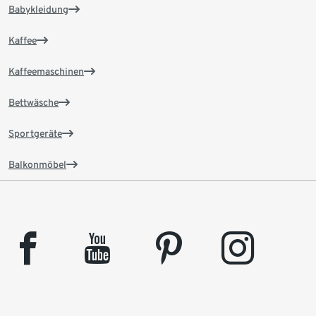
Babykleidung
Kaffee
Kaffeemaschinen
Bettwäsche
Sportgeräte
Balkonmöbel
facebook
youtube
pinterest
instagram