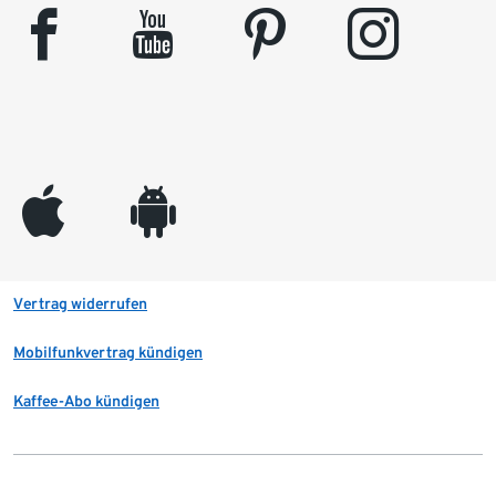
facebook
youtube
pinterest
instagram
appleinc
android
Vertrag widerrufen
Mobilfunkvertrag kündigen
Kaffee-Abo kündigen