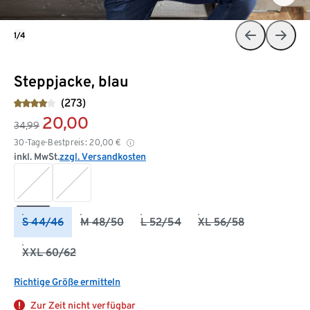
1/4
Steppjacke, blau
(273)
20,00
34,99
30-Tage-Bestpreis:
20,00
€
inkl. MwSt.
zzgl. Versandkosten
S 44/46
M 48/50
L 52/54
XL 56/58
XXL 60/62
Richtige Größe ermitteln
Zur Zeit nicht verfügbar