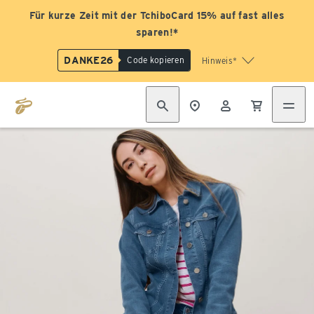
Für kurze Zeit mit der TchiboCard 15% auf fast alles
sparen!*
DANKE26
Code kopieren
Hinweis*