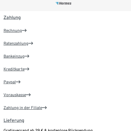
Zahlung
Rechnung
Ratenzahlung
Bankeinzug
Kreditkarte
Paypal
Vorauskasse
Zahlung in der Filiale
Lieferung
Gratisversand ab 29 € & kostenlose Rücksendung.