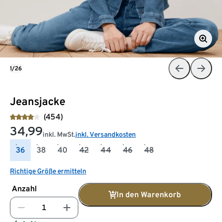
1/26
Jeansjacke
(454)
34,99
inkl. MwSt.
inkl. Versandkosten
36
38
40
42
44
46
48
Richtige Größe ermitteln
Anzahl
In den Warenkorb