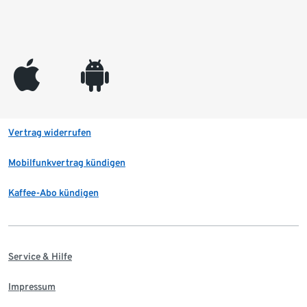
appleinc
android
Vertrag widerrufen
Mobilfunkvertrag kündigen
Kaffee-Abo kündigen
Service & Hilfe
Impressum