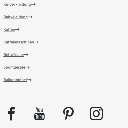
Kinderkleidung
Babykleidung
Kaffee
Kaffeemaschinen
Bettwäsche
Sportgeräte
Balkonmöbel
facebook
youtube
pinterest
instagram