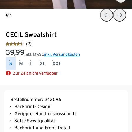
1/7
CECIL Sweatshirt
(2)
39,99
inkl. MwSt.
inkl. Versandkosten
S
M
L
XL
XXL
Zur Zeit nicht verfügbar
Bestellnummer: 243096
Backprint-Design
Gerippter Rundhalsausschnitt
Softe Sweatqualität
Backprint und Front-Detail