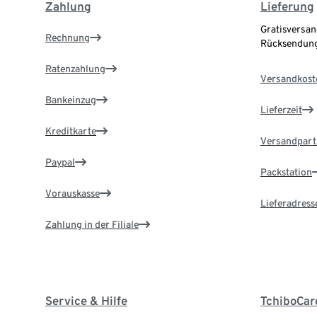
Zahlung
Lieferung
Gratisversan
Rechnung
Rücksendung
Ratenzahlung
Versandkost
Bankeinzug
Lieferzeit
Kreditkarte
Versandpart
Paypal
Packstation
Vorauskasse
Lieferadress
Zahlung in der Filiale
Service & Hilfe
TchiboCar