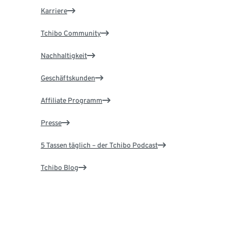
Karriere
Tchibo Community
Nachhaltigkeit
Geschäftskunden
Affiliate Programm
Presse
5 Tassen täglich – der Tchibo Podcast
Tchibo Blog