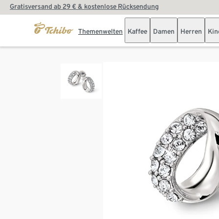
Gratisversand ab 29 € & kostenlose Rücksendung
Themenwelten
Kaffee
Damen
Herren
Kin