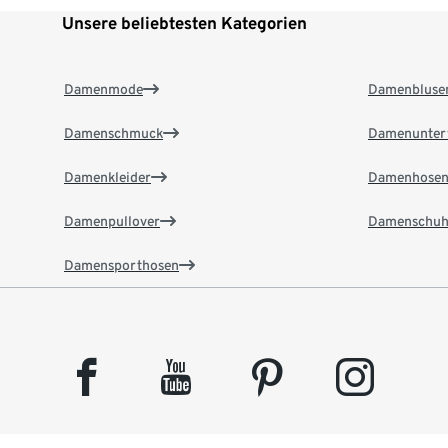
Unsere beliebtesten Kategorien
Damenmode
Damenbluse
Damenschmuck
Damenunter
Damenkleider
Damenhose
Damenpullover
Damenschuh
Damensporthosen
facebook
youtube
pinterest
instagram