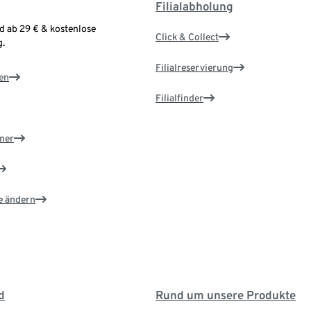
Filialabholung
d ab 29 € & kostenlose
Click & Collect
.
Filialreservierung
en
Filialfinder
ner
e ändern
d
Rund um unsere Produkte