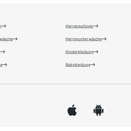
n
Herrenpullover
wäsche
Herrenunterwäsche
n
Kinderkleidung
e
Babykleidung
appleinc
android