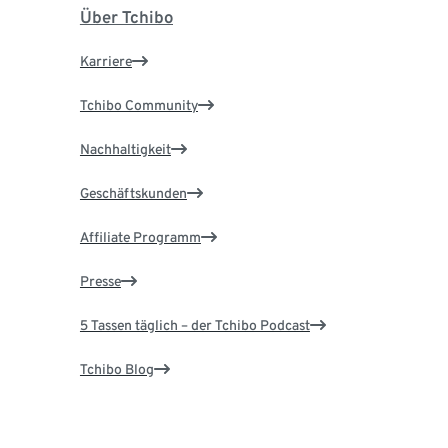
Über Tchibo
Karriere
Tchibo Community
Nachhaltigkeit
Geschäftskunden
Affiliate Programm
Presse
5 Tassen täglich – der Tchibo Podcast
Tchibo Blog