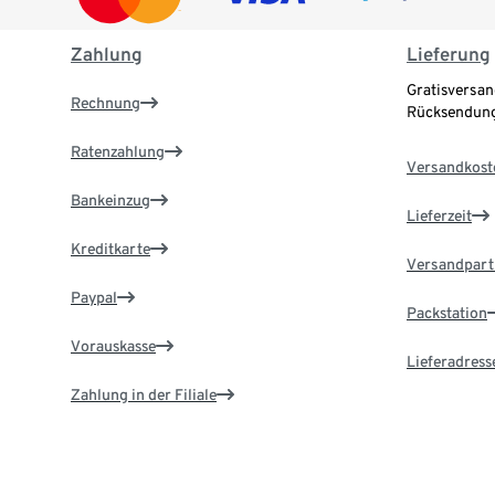
Zahlung
Lieferung
Gratisversan
Rechnung
Rücksendung
Ratenzahlung
Versandkost
Bankeinzug
Lieferzeit
Kreditkarte
Versandpart
Paypal
Packstation
Vorauskasse
Lieferadress
Zahlung in der Filiale