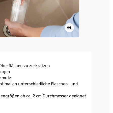
Oberflächen zu zerkratzen
nungen
chmutz
ptimal an unterschiedliche Flaschen- und
hengrößen ab ca. 2 cm Durchmesser geeignet
chen, Tassen u.v.m.