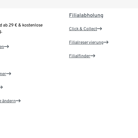
Filialabholung
d ab 29 € & kostenlose
Click & Collect
.
Filialreservierung
en
Filialfinder
ner
e ändern