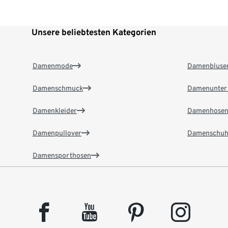
Unsere beliebtesten Kategorien
Damenmode
Damenbluse
Damenschmuck
Damenunter
Damenkleider
Damenhose
Damenpullover
Damenschuh
Damensporthosen
facebook
youtube
pinterest
instagram