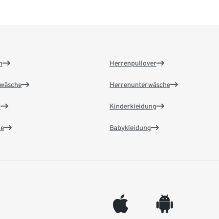
n
Herrenpullover
wäsche
Herrenunterwäsche
n
Kinderkleidung
e
Babykleidung
appleinc
android