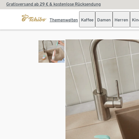
Gratisversand ab 29 € & kostenlose Rücksendung
Themenwelten
Kaffee
Damen
Herren
Kin