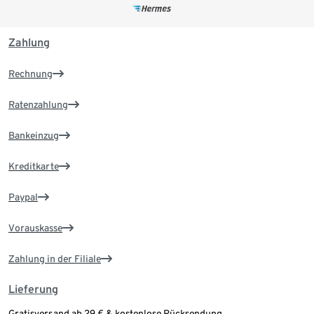
Zahlung
Rechnung
Ratenzahlung
Bankeinzug
Kreditkarte
Paypal
Vorauskasse
Zahlung in der Filiale
Lieferung
Gratisversand ab 29 € & kostenlose Rücksendung.