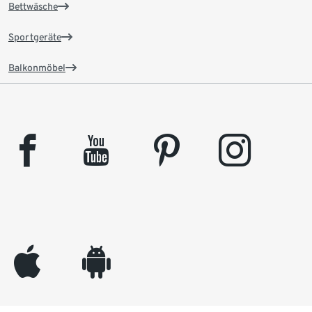
Bettwäsche
Sportgeräte
Balkonmöbel
facebook
youtube
pinterest
instagram
appleinc
android