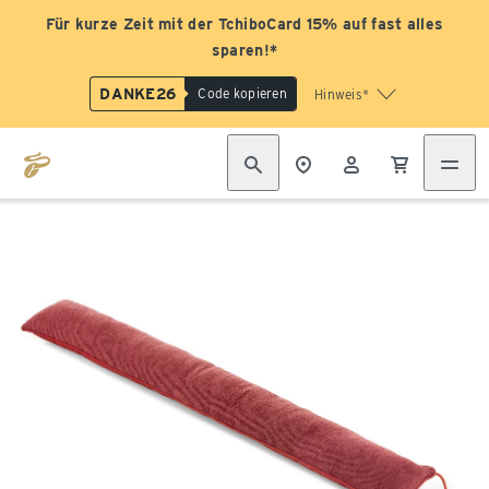
Für kurze Zeit mit der TchiboCard 15% auf fast alles
sparen!*
DANKE26
Code kopieren
Hinweis*