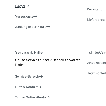
Paypal
Packstation
Vorauskasse
Lieferadress
Zahlung in der Filiale
Service & Hilfe
TchiboCar
Online-Services nutzen & schnell Antworten
Jetzt kostenl
finden.
Jetzt Vortei
Service-Bereich
Hilfe & Kontakt
Tchibo Online-Konto