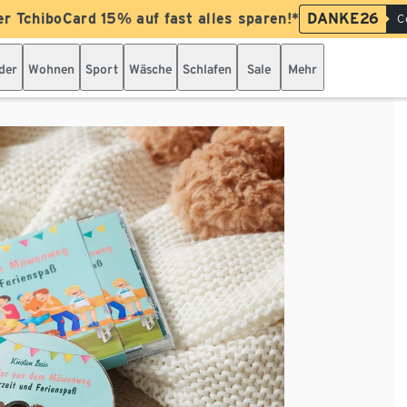
er TchiboCard 15% auf fast alles sparen!*
DANKE26
C
der
Wohnen
Sport
Wäsche
Schlafen
Sale
Mehr