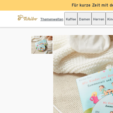
Für kurze Zeit mit d
Themenwelten
Kaffee
Damen
Herren
Kin