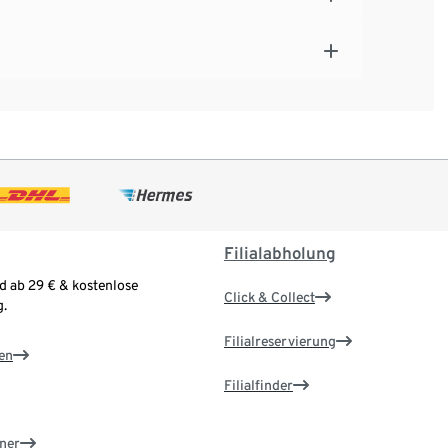
Filialabholung
d ab 29 € & kostenlose
Click & Collect
.
Filialreservierung
en
Filialfinder
ner