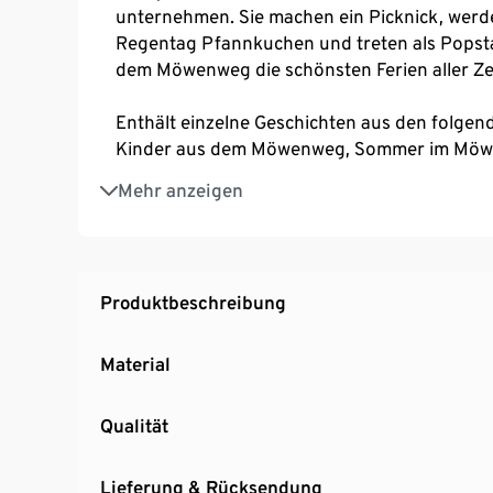
unternehmen. Sie machen ein Picknick, werd
Regentag Pfannkuchen und treten als Popstar
dem Möwenweg die schönsten Ferien aller Ze
Enthält einzelne Geschichten aus den folgen
Kinder aus dem Möwenweg, Sommer im Möw
Tracklist:
Mehr anzeigen
1. Wir Kinder aus dem Möwenweg – 03:13
2. Wir haben ein Geheimnis und malen Schild
3. Wir haben einen Imbiss – 11:45
4. Es regnet und wir backen Pfannkuchen – 
Produktbeschreibung
5. Wir machen Popcorn und ein Popkonzert 
6. Wir machen einen Ausflug und Laurin rettet
Material
7. Wir feiern ein Gewitterfest – 07:16
8. Beim Sommerfest habe ich schrecklich viel
9. Es ist schön, wenn es immer so schön ist –
Qualität
Lieferung & Rücksendung