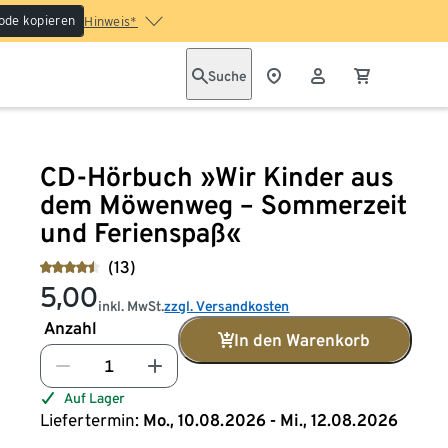
ode kopieren
Hinweis*
Suche
CD-Hörbuch »Wir Kinder aus
dem Möwenweg – Sommerzeit
und Ferienspaß«
(13)
5,00
inkl. MwSt.
zzgl. Versandkosten
Anzahl
In den Warenkorb
Auf Lager
Liefertermin:
Mo., 10.08.2026 - Mi., 12.08.2026