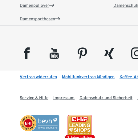
Damenpullover
Damenschuh
Damensporthosen
facebook
youtube
pinterest
xing
insta
Vertrag widerrufen
Mobilfunkvertrag kündigen
Kaffee-A
Service & Hilfe
Impressum
Datenschutz und Sicherheit