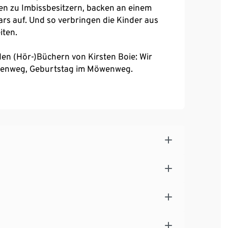
en zu Imbissbesitzern, backen an einem
s auf. Und so verbringen die Kinder aus
iten.
den (Hör-)Büchern von Kirsten Boie: Wir
enweg, Geburtstag im Möwenweg.
er – 08:13
10:58
– 15:49
 ein Tier – 07:41
 Glück – 06:52
 05:31