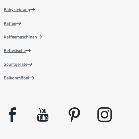
Babykleidung
Kaffee
Kaffeemaschinen
Bettwäsche
Sportgeräte
Balkonmöbel
facebook
youtube
pinterest
instagram