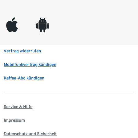
appleinc
android
Vertrag widerrufen
Mobilfunkvertrag kündigen
Kaffee-Abo kündigen
Service & Hilfe
Impressum
Datenschutz und Sicherheit