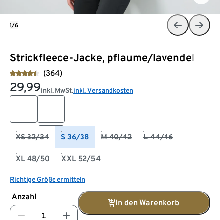
1/6
Strickfleece-Jacke, pflaume/lavendel
(364)
29,99
inkl. MwSt.
inkl. Versandkosten
XS 32/34
S 36/38
M 40/42
L 44/46
XL 48/50
XXL 52/54
Richtige Größe ermitteln
Anzahl
In den Warenkorb