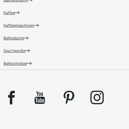
Babykleidung
Kaffee
Kaffeemaschinen
Bettwäsche
Sportgeräte
Balkonmöbel
facebook
youtube
pinterest
instagram