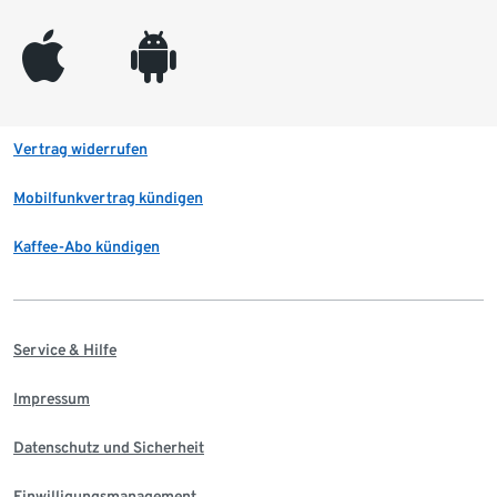
appleinc
android
Vertrag widerrufen
Mobilfunkvertrag kündigen
Kaffee-Abo kündigen
Service & Hilfe
Impressum
Datenschutz und Sicherheit
Einwilligungsmanagement