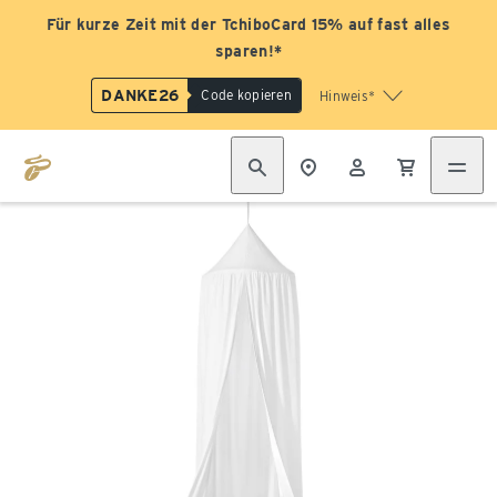
Für kurze Zeit mit der TchiboCard 15% auf fast alles
sparen!*
DANKE26
Code kopieren
Hinweis*