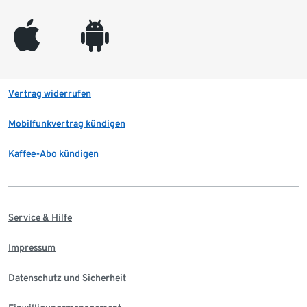
appleinc
android
Vertrag widerrufen
Mobilfunkvertrag kündigen
Kaffee-Abo kündigen
Service & Hilfe
Impressum
Datenschutz und Sicherheit