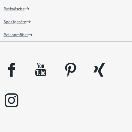
Bettwäsche
Sportgeräte
Balkonmöbel
facebook
youtube
pinterest
xing
instagram