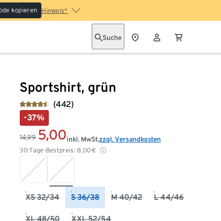
ode kopieren
Hinweis*
Suche
Sportshirt, grün
(442)
-37%
5,00
14,99
inkl. MwSt.
zzgl. Versandkosten
30-Tage-Bestpreis:
8,00
€
XS 32/34
S 36/38
M 40/42
L 44/46
XL 48/50
XXL 52/54