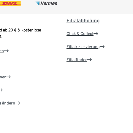
Filialabholung
d ab 29 € & kostenlose
Click & Collect
.
Filialreservierung
en
Filialfinder
ner
e ändern