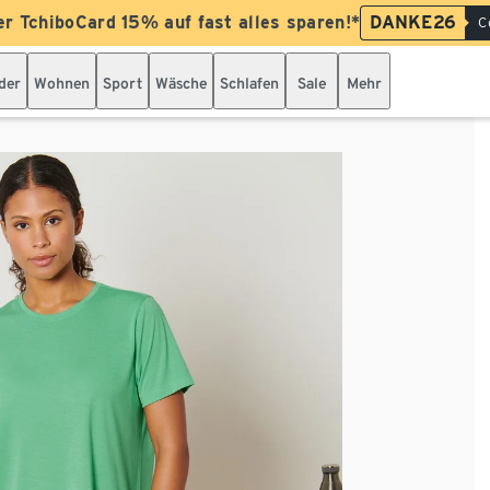
er TchiboCard 15% auf fast alles sparen!*
DANKE26
C
der
Wohnen
Sport
Wäsche
Schlafen
Sale
Mehr