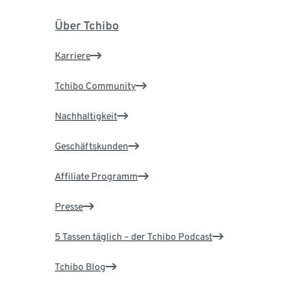
Über Tchibo
Karriere
Tchibo Community
Nachhaltigkeit
Geschäftskunden
Affiliate Programm
Presse
5 Tassen täglich – der Tchibo Podcast
Tchibo Blog