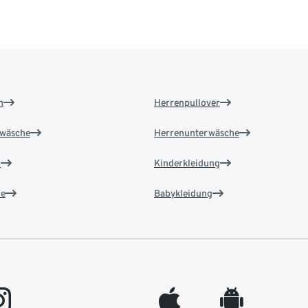
n
Herrenpullover
wäsche
Herrenunterwäsche
n
Kinderkleidung
e
Babykleidung
gram
appleinc
android