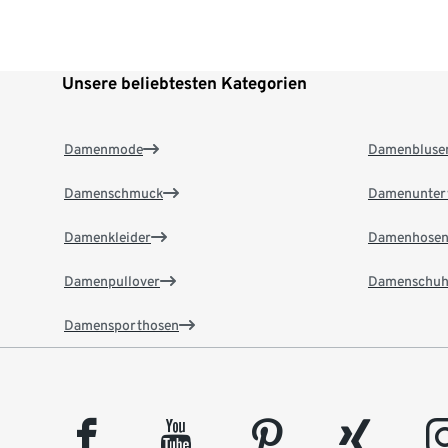
Unsere beliebtesten Kategorien
Damenmode
Damenbluse
Damenschmuck
Damenunter
Damenkleider
Damenhose
Damenpullover
Damenschuh
Damensporthosen
facebook
youtube
pinterest
xing
insta