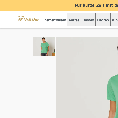
Für kurze Zeit mit d
Themenwelten
Kaffee
Damen
Herren
Kin