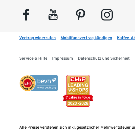
facebook
youtube
pinterest
instagram
Vertrag widerrufen
Mobilfunkvertrag kündigen
Kaffee-A
Service & Hilfe
Impressum
Datenschutz und Sicherheit
Alle Preise verstehen sich inkl. gesetzlicher Mehrwertsteuer u