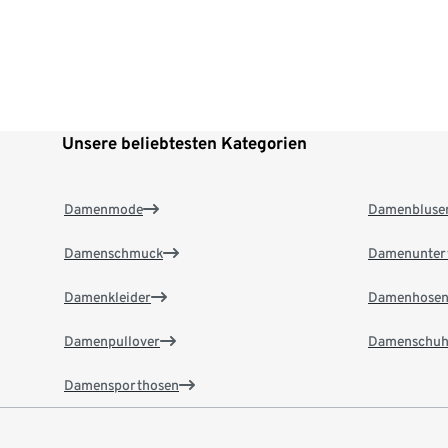
Unsere beliebtesten Kategorien
Damenmode
Damenbluse
Damenschmuck
Damenunter
Damenkleider
Damenhose
Damenpullover
Damenschuh
Damensporthosen