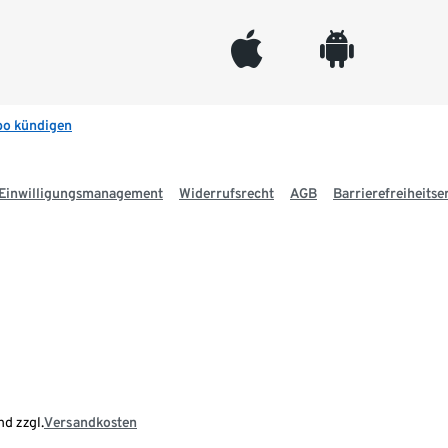
appleinc
android
bo kündigen
Einwilligungsmanagement
Widerrufsrecht
AGB
Barrierefreiheitse
nd zzgl.
Versandkosten