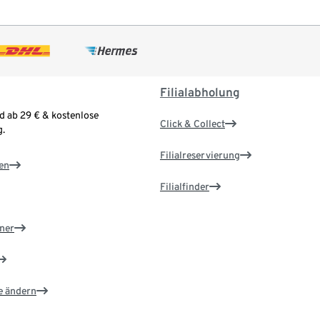
Filialabholung
d ab 29 € & kostenlose
Click & Collect
.
Filialreservierung
en
Filialfinder
ner
e ändern