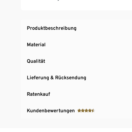
Besonders standfest
Kindgerechte Thekenhöhe von ca. 59 cm
Hochwertige Pinolino Qualität
Montage erforderlich
Produktbeschreibung
Material
Qualität
Lieferung & Rücksendung
Ratenkauf
Kundenbewertungen