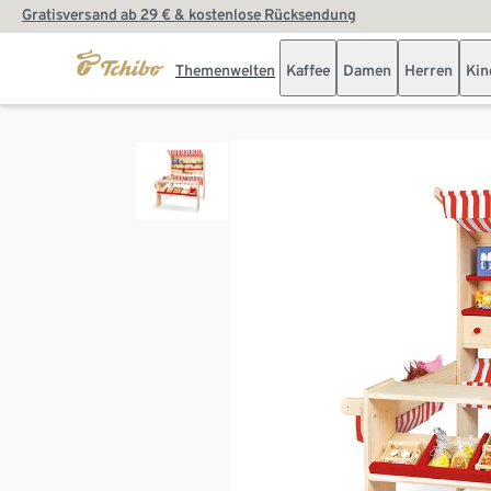
Gratisversand ab 29 € & kostenlose Rücksendung
Themenwelten
Kaffee
Damen
Herren
Kin