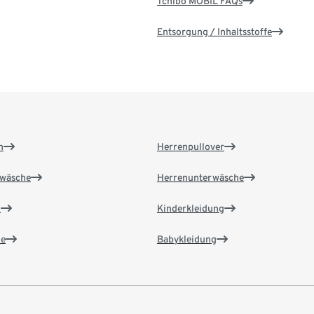
Tchibo MOBIL FAQs
Entsorgung / Inhaltsstoffe
n
Herrenpullover
wäsche
Herrenunterwäsche
n
Kinderkleidung
e
Babykleidung