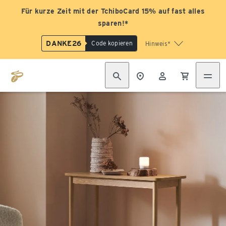
Für kurze Zeit mit der TchiboCard 15% auf fast alles
sparen!*
DANKE26
Code kopieren
Hinweis*