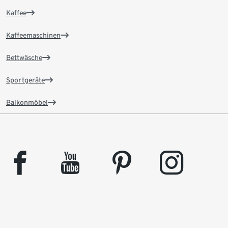
Kaffee
Kaffeemaschinen
Bettwäsche
Sportgeräte
Balkonmöbel
facebook
youtube
pinterest
instagram