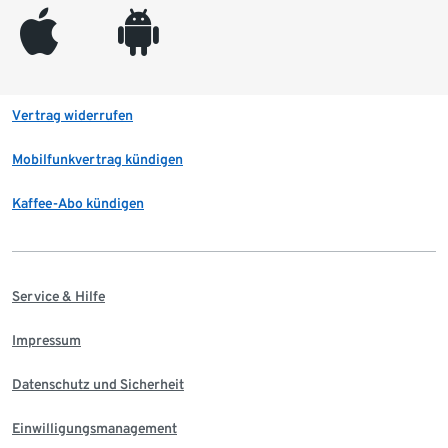
appleinc
android
Vertrag widerrufen
Mobilfunkvertrag kündigen
Kaffee-Abo kündigen
Service & Hilfe
Impressum
Datenschutz und Sicherheit
Einwilligungsmanagement