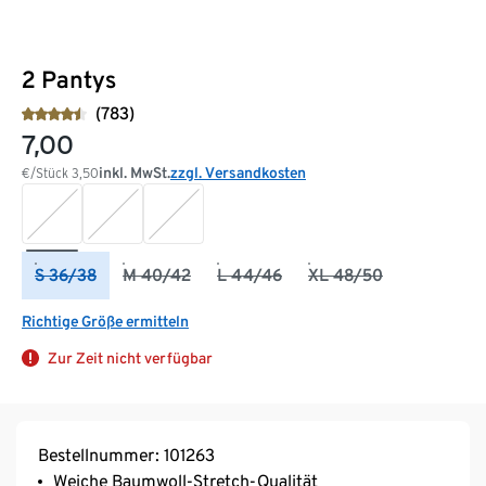
2 Pantys
(783)
7,00
inkl. MwSt.
zzgl. Versandkosten
€/Stück
3,50
S 36/38
M 40/42
L 44/46
XL 48/50
Richtige Größe ermitteln
Zur Zeit nicht verfügbar
Bestellnummer: 101263
Weiche Baumwoll-Stretch-Qualität