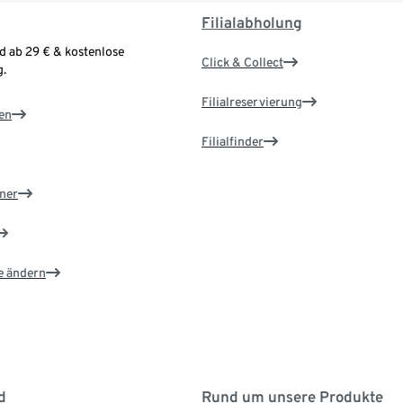
Filialabholung
d ab 29 € & kostenlose
Click & Collect
.
Filialreservierung
en
Filialfinder
ner
e ändern
d
Rund um unsere Produkte