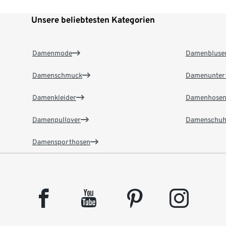
Unsere beliebtesten Kategorien
Damenmode
Damenbluse
Damenschmuck
Damenunter
Damenkleider
Damenhose
Damenpullover
Damenschuh
Damensporthosen
facebook
youtube
pinterest
instagram