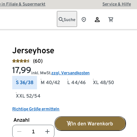
 in Filiale & Supermarkt
Service & Hilfe
Suche
Jerseyhose
(60)
17,99
inkl. MwSt.
zzgl. Versandkosten
S 36/38
M 40/42
L 44/46
XL 48/50
XXL 52/54
Richtige Größe ermitteln
Anzahl
In den Warenkorb