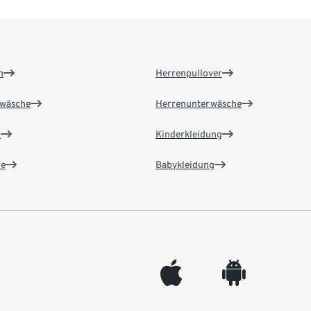
n
Herrenpullover
wäsche
Herrenunterwäsche
n
Kinderkleidung
e
Babykleidung
appleinc
android