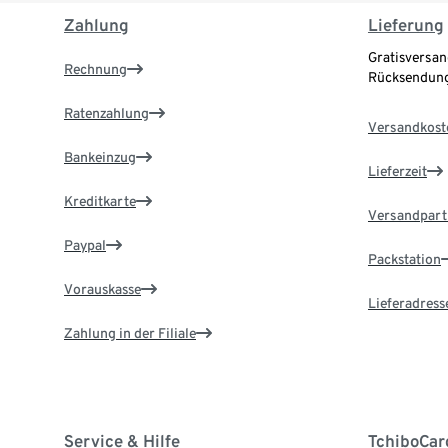
Zahlung
Lieferung
Gratisversan
Rechnung
Rücksendung
Ratenzahlung
Versandkost
Bankeinzug
Lieferzeit
Kreditkarte
Versandpart
Paypal
Packstation
Vorauskasse
Lieferadress
Zahlung in der Filiale
Service & Hilfe
TchiboCar