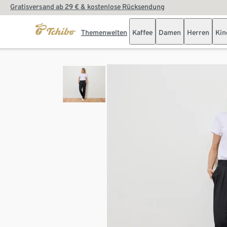
Gratisversand ab 29 € & kostenlose Rücksendung
Themenwelten
Kaffee
Damen
Herren
Kin